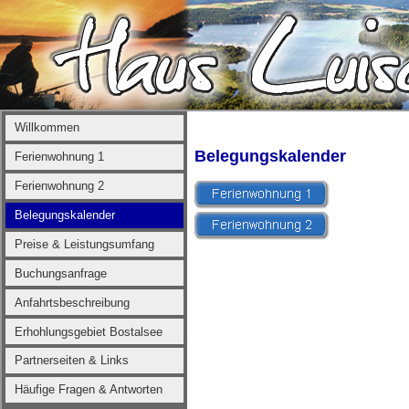
Willkommen
Belegungskalender
Ferienwohnung 1
Ferienwohnung 2
Belegungskalender
Preise & Leistungsumfang
Buchungsanfrage
Anfahrtsbeschreibung
Erhohlungsgebiet Bostalsee
Partnerseiten & Links
Häufige Fragen & Antworten